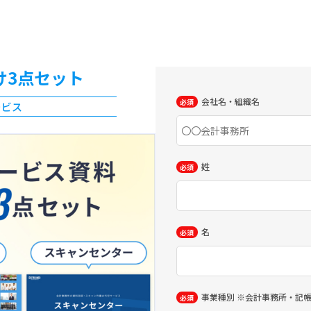
け3点セット
会社名・組織名
ービス
姓
名
事業種別 ※会計事務所・記