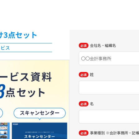
け3点セット
会社名・組織名
ービス
姓
名
事業種別 ※会計事務所・記