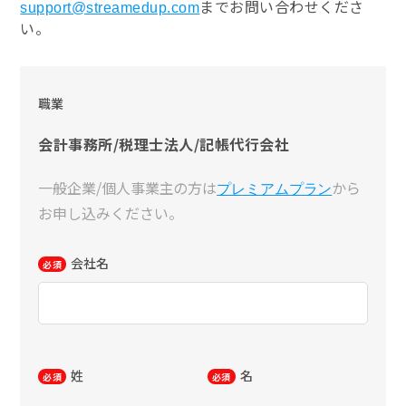
までお問い合わせくださ
support@streamedup.com
い。
職業
会計事務所/税理士法人/記帳代行会社
一般企業/個人事業主の方は
から
プレミアムプラン
お申し込みください。
会社名
必須
姓
名
必須
必須