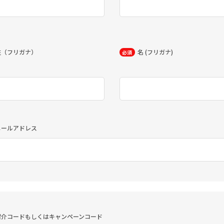
姓（フリガナ）
名 (フリガナ)
必須
メールアドレス
紹介コードもしくはキャンペーンコード