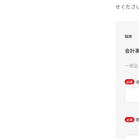
せくださ
職業
会計
一般企
必須
必須