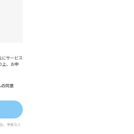
先にサービス
の上、お申
への同意
合、予告なく