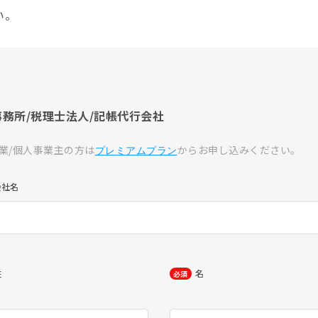
い。
事務所/税理士法人/記帳代行会社
業/個人事業主の方は
からお申し込みください。
プレミアムプラン
会社名
姓
名
必須