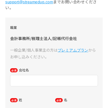
までお問い合わせくださ
support@streamedup.com
い。
職業
会計事務所/税理士法人/記帳代行会社
一般企業/個人事業主の方は
から
プレミアムプラン
お申し込みください。
会社名
必須
姓
名
必須
必須