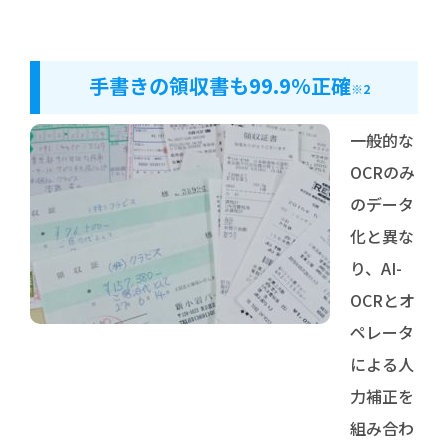
手書きの領収書も99.9%正確
※2
一般的な
OCRのみ
のデータ
化と異な
り、AI-
OCRとオ
ペレータ
による人
力補正を
組み合わ