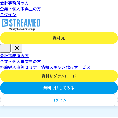
会計事務所の方
企業・個人事業主の方
ログイン
資料DL
【スキャンセンター for
会計事務所の方
企業・個人事業主の方
STREAMED】
料金
導入事例
セミナー情報
スキャン代行サービス
資料をダウンロード
ファイル作成代行オプショ
無料で試してみる
ン
ログイン