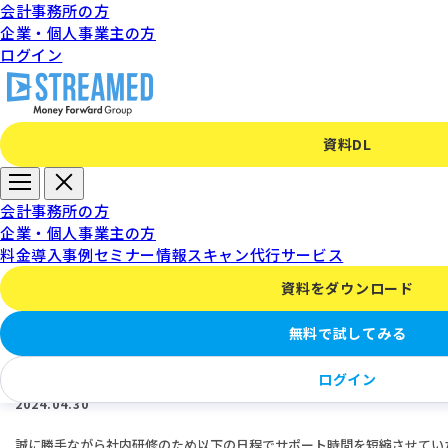
会計事務所の方
企業・個人事業主の方
ログイン
資料DL
サービスに関するお知らせ
会計事務所の方
企業・個人事業主の方
料金
導入事例
セミナー情報
スキャン代行サービス
資料をダウンロード
全社研修によるサポート時間短縮のお知らせ
無料で試してみる
(2024年5月)
ログイン
2024.04.30
誠に勝手ながら社内研修のため以下の日程でサポート時間を短縮させてい