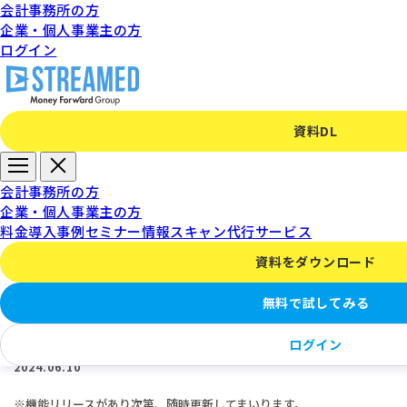
会計事務所の方
企業・個人事業主の方
ログイン
資料DL
STREAMED
会計事務所の方
企業・個人事業主の方
料金
導入事例
セミナー情報
スキャン代行サービス
資料をダウンロード
【STREAMED】アップデートのお知らせ (2024
無料で試してみる
年6月)
ログイン
2024.06.10
※機能リリースがあり次第、随時更新してまいります。