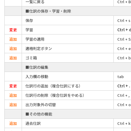
一覧に戻る
Ctrl + 
■仕訳の保存・学習・削除
保存
Ctrl + s
変更
学習
Ctrl + 
追加
学習の適用
Ctrl + S
追加
適格判定ボタン
Ctrl + e
追加
ゴミ箱
Ctrl + b
■仕訳の編集
入力欄の移動
tab
変更
仕訳行の追加（複合仕訳にする）
Ctrl + .
追加
仕訳行の削除（複合仕訳をやめる）
Ctrl + ,
追加
出力対象外の切替
Ctrl + o
■その他の機能
追加
過去仕訳
Ctrl + k