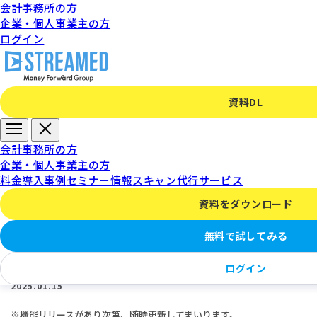
会計事務所の方
企業・個人事業主の方
ログイン
資料DL
アップデートのお知らせ
会計事務所の方
企業・個人事業主の方
料金
導入事例
セミナー情報
スキャン代行サービス
資料をダウンロード
【STREAMED】アップデートのお知らせ（2025
無料で試してみる
年1月）
ログイン
2025.01.15
※機能リリースがあり次第、随時更新してまいります。