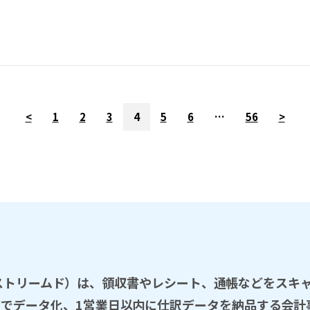
<
1
2
3
4
5
6
…
56
>
D（ストリームド）は、領収書やレシート、通帳などをスキ
％の精度でデータ化、1営業日以内に仕訳データを納品する会