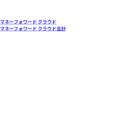
記載されている会社名および商品・製品・サービス名（ロゴマー
ク等を含む）は、各社の商標または各権利者の登録商標です。
その他関連サービス
マネーフォワード クラウド
マネーフォワード クラウド会計
© Money Forward, Inc.