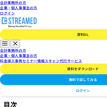
会計事務所の方
企業・個人事業主の方
ログイン
資料DL
「お支払いが確認できない
会計事務所の方
企業・個人事業主の方
ため～」と表示される場合
料金
導入事例
セミナー情報
スキャン代行サービス
資料をダウンロード
の対処法
無料で試してみる
ログイン
目次