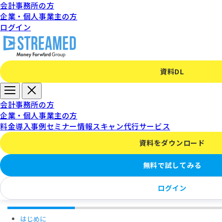
会計事務所の方
企業・個人事業主の方
ログイン
資料DL
【スキャンセンター】解約
会計事務所の方
企業・個人事業主の方
について
料金
導入事例
セミナー情報
スキャン代行サービス
資料をダウンロード
無料で試してみる
目次
ログイン
はじめに