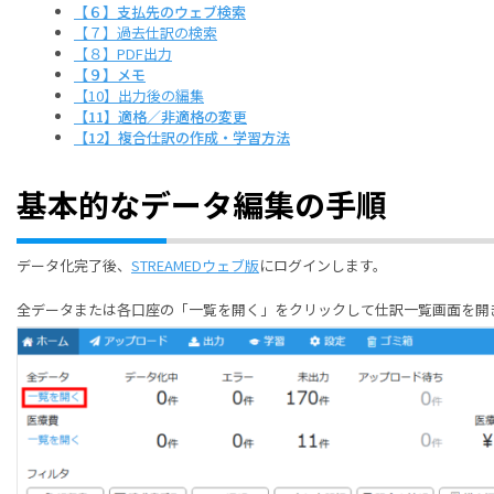
【６】支払先のウェブ検索
【７】過去仕訳の検索
【８】PDF出力
【９】メモ
【10】出力後の編集
【11】適格／非適格の変更
【12】複合仕訳の作成・学習方法
基本的なデータ編集の手順
データ化完了後、
STREAMEDウェブ版
にログインします。
全データまたは各口座の「一覧を開く」をクリックして仕訳一覧画面を開