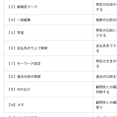
特定の科目や
【３】要確認マーク
する
【４】一括編集
複数の仕訳の
特定の仕訳に
【５】学習
させる
支払先名でウ
【６】支払先のウェブ検索
る
特定の文言が
【７】キーワード設定
る
【８】過去仕訳の検索
過去の仕訳を
顧問先との確
【９】PDF出力
印刷する
顧問先との確
【10】メモ
使う